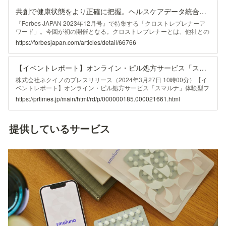
...
共創で健康状態をより正確に把握。ヘルスケアデータ統合の挑戦 | Forbes JAPAN 公式サイト（フォーブス ジャパン）
『Forbes JAPAN 2023年12月号』で特集する「クロストレプレナーア
ワード」。今回が初の開催となる。クロストレプレナーとは、他社との
共創で課題解決に奮闘する新しい姿の起業家で、一社が生み出すよりも
https://forbesjapan.com/articles/detail/66766
何倍も大きなインパクトを生む。私...
【イベントレポート】オンライン・ピル処方サービス「スマルナ」体験型フェムテックイベント「WEHealth 2024 sponsored by サラサーティ」に出展
株式会社ネクイノのプレスリリース（2024年3月27日 10時00分）【イ
ベントレポート】オンライン・ピル処方サービス「スマルナ」体験型フ
ェムテックイベント「WEHealth 2024 sponsored by サラサーティ」に
https://prtimes.jp/main/html/rd/p/000000185.000021661.html
出展
提供しているサービス