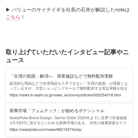
▶ バリューのサイテイギを社長の石井が解説したnoteは
こちら
！
取り上げていただいたインタビュー記事やニ
ュース
「生理の貧困」解消へ 商業施設などで無料配布実験
経済的な理由などで生理用品を入手できない「生理の貧困」が課題とな
っていますが、大型ショッピングモールで無料配布する実証実験が始ま
りました。 イオンモールは、生理用のナプキンを無料で配布する実
https://news.tv-asahi.co.jp/news_economy/articles/000254018.html
証実験を複数の店舗で実施します。 生理用品が入手できない問題は
新型コロナの影響で表面化し、生理用品の金銭的な負担を「重く感じ
る」と回答する人が55％に及ぶ調査もあります。 ...
新興市場「フェムテック」が秘めるポテンシャル
NewsPicks Brand Design / Senior Editor 2025年までに世界で市場規模
が5.3兆円に達するといわれる新興市場がある。 女性の健康課題をテク
ノロジーによって解決する フェムテック市場 だ。 マーケットはアメリ
https://newspicks.com/news/6821937/body/
カを中心に2010年頃から拡大しており、日本でも"フェムテック元年"と
呼ばれた2020年頃から、吸水ショーツや月経管理アプリなどが登場。