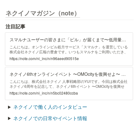
ネクイノマガジン（note）
注目記事
スマルナユーザーの皆さまに「ピル」が届くまで〜低用量ピルの工場見学を通してお伝えしたい『安心・安全な医療体験』〜｜株式会社ネクイノ
こんにちは。オンラインピル処方サービス「スマルナ」を運営している
株式会社ネクイノ広報の豊倉です。いつもスマルナをご利用いただき、
ありがとうございます。 この度、皆さまが服用されている「低用量
https://note.com/ni_inc/n/n96aeed90515e
ピル」が、実際にお手元に届くまでの様子をお伝えするべく、去る7月
31日に富士製薬工業株式会社 富山工場を訪れ、お話を伺ってきまし
た。 富士製薬工業株式会社 事務所棟 今回は、スマルナでも取り扱っ
ネクイノ6thオンラインイベント 〜OMOcityを復興せよ〜 開催しました 🐧！！｜株式会社ネクイノ｜note
ている低用量ピルをつくっている富士製薬工業株式会社（以下、富士製
薬工業）さまの工場では、低用量ピル（以下、ピル）がつくられてから
こんにちは、株式会社ネクイノ 人事戦略部のYUIです。今回は株式会社
出荷に至るまでの工程を見学させていただきました。 高品質な医
ネクイノ6周年を記念して、ネクイノ6thイベント 〜OMOcityを復興せ
薬品をつ
よ〜 を開催しましたので、簡単にですがご報告させていただきます！
https://note.com/ni_inc/n/n5bc02480ccba
🎉 5周年のイベント記事はこちら👇 2022年6月3日（金）株式会社ネク
イノは設立から6周年を迎えることができました👏 ...
ネクイノで働く人のインタビュー
ネクイノでの日常やイベント情報
福利厚生や社内制度の情報