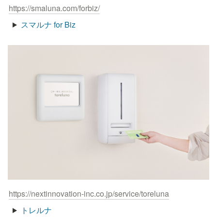
https://smaluna.com/forbiz/
スマルナ for Biz
https://nextinnovation-inc.co.jp/service/toreluna
トレルナ